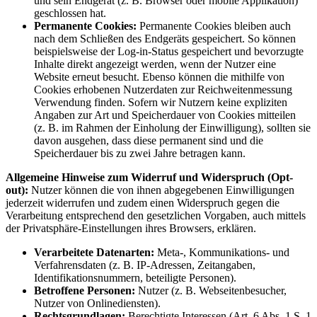
und sein Endgerät (z. B. Browser oder mobile Applikation)
geschlossen hat.
Permanente Cookies:
Permanente Cookies bleiben auch
nach dem Schließen des Endgeräts gespeichert. So können
beispielsweise der Log-in-Status gespeichert und bevorzugte
Inhalte direkt angezeigt werden, wenn der Nutzer eine
Website erneut besucht. Ebenso können die mithilfe von
Cookies erhobenen Nutzerdaten zur Reichweitenmessung
Verwendung finden. Sofern wir Nutzern keine expliziten
Angaben zur Art und Speicherdauer von Cookies mitteilen
(z. B. im Rahmen der Einholung der Einwilligung), sollten sie
davon ausgehen, dass diese permanent sind und die
Speicherdauer bis zu zwei Jahre betragen kann.
Allgemeine Hinweise zum Widerruf und Widerspruch (Opt-
out):
Nutzer können die von ihnen abgegebenen Einwilligungen
jederzeit widerrufen und zudem einen Widerspruch gegen die
Verarbeitung entsprechend den gesetzlichen Vorgaben, auch mittels
der Privatsphäre-Einstellungen ihres Browsers, erklären.
Verarbeitete Datenarten:
Meta-, Kommunikations- und
Verfahrensdaten (z. B. IP-Adressen, Zeitangaben,
Identifikationsnummern, beteiligte Personen).
Betroffene Personen:
Nutzer (z. B. Webseitenbesucher,
Nutzer von Onlinediensten).
Rechtsgrundlagen:
Berechtigte Interessen (Art. 6 Abs. 1 S. 1