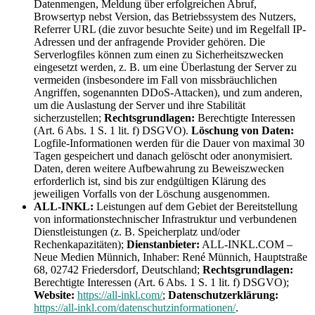
Datenmengen, Meldung über erfolgreichen Abruf,
Browsertyp nebst Version, das Betriebssystem des Nutzers,
Referrer URL (die zuvor besuchte Seite) und im Regelfall IP-
Adressen und der anfragende Provider gehören. Die
Serverlogfiles können zum einen zu Sicherheitszwecken
eingesetzt werden, z. B. um eine Überlastung der Server zu
vermeiden (insbesondere im Fall von missbräuchlichen
Angriffen, sogenannten DDoS-Attacken), und zum anderen,
um die Auslastung der Server und ihre Stabilität
sicherzustellen;
Rechtsgrundlagen:
Berechtigte Interessen
(Art. 6 Abs. 1 S. 1 lit. f) DSGVO).
Löschung von Daten:
Logfile-Informationen werden für die Dauer von maximal 30
Tagen gespeichert und danach gelöscht oder anonymisiert.
Daten, deren weitere Aufbewahrung zu Beweiszwecken
erforderlich ist, sind bis zur endgültigen Klärung des
jeweiligen Vorfalls von der Löschung ausgenommen.
ALL-INKL:
Leistungen auf dem Gebiet der Bereitstellung
von informationstechnischer Infrastruktur und verbundenen
Dienstleistungen (z. B. Speicherplatz und/oder
Rechenkapazitäten);
Dienstanbieter:
ALL-INKL.COM –
Neue Medien Münnich, Inhaber: René Münnich, Hauptstraße
68, 02742 Friedersdorf, Deutschland;
Rechtsgrundlagen:
Berechtigte Interessen (Art. 6 Abs. 1 S. 1 lit. f) DSGVO);
Website:
https://all-inkl.com/
;
Datenschutzerklärung:
https://all-inkl.com/datenschutzinformationen/
.