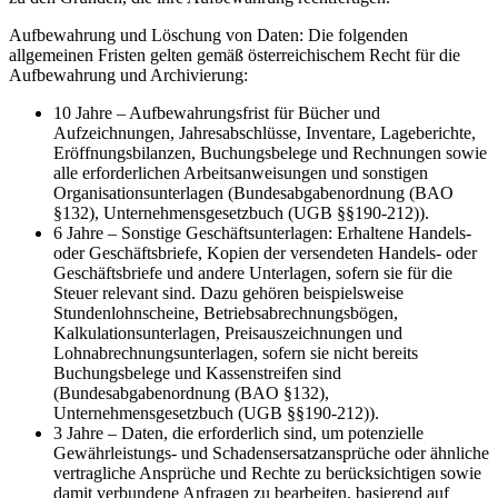
Aufbewahrung und Löschung von Daten: Die folgenden
allgemeinen Fristen gelten gemäß österreichischem Recht für die
Aufbewahrung und Archivierung:
10 Jahre – Aufbewahrungsfrist für Bücher und
Aufzeichnungen, Jahresabschlüsse, Inventare, Lageberichte,
Eröffnungsbilanzen, Buchungsbelege und Rechnungen sowie
alle erforderlichen Arbeitsanweisungen und sonstigen
Organisationsunterlagen (Bundesabgabenordnung (BAO
§132), Unternehmensgesetzbuch (UGB §§190-212)).
6 Jahre – Sonstige Geschäftsunterlagen: Erhaltene Handels-
oder Geschäftsbriefe, Kopien der versendeten Handels- oder
Geschäftsbriefe und andere Unterlagen, sofern sie für die
Steuer relevant sind. Dazu gehören beispielsweise
Stundenlohnscheine, Betriebsabrechnungsbögen,
Kalkulationsunterlagen, Preisauszeichnungen und
Lohnabrechnungsunterlagen, sofern sie nicht bereits
Buchungsbelege und Kassenstreifen sind
(Bundesabgabenordnung (BAO §132),
Unternehmensgesetzbuch (UGB §§190-212)).
3 Jahre – Daten, die erforderlich sind, um potenzielle
Gewährleistungs- und Schadensersatzansprüche oder ähnliche
vertragliche Ansprüche und Rechte zu berücksichtigen sowie
damit verbundene Anfragen zu bearbeiten, basierend auf