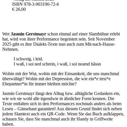
ISBN 978-3-903190-72-6
€ 26,00
Wer
Jasmin Gerstmayr
schon einmal auf einer Slambühne erlebt
hat, wird von ihrer Performance begeistert sein. Seit November
2025 gibt es ihre Dialekt-Texte nun auch zum Mit-nach-Hause-
Nehmen.
I schweig, i leid.
I waß, i soi ned schrein, i waß, i soi neamd håssn
Wohin mit der Wut, wohin mit der Einsamkeit, die uns manchmal
überwältigt? Wohin mit der Depression, die wie ein*e treu*e
Ehepartner*in für immer bleiben möchte?
Jasmin Gerstmayr fängt den Alltag bzw. alltägliche Gedanken ein,
wie wir sie wohl alle irgendwie in ähnlicher Form kennen. Die
Texte entfalten sich in den Performances nochmals anders als beim
Lesen – Gänsehaut garantiert! Aus diesem Grund findet sich neben
jedem Slamtext auch ein QR-Code. Wenn Sie das Buch aufklappen,
schauen Sie, dass Sie manchmal auch ihr Handy in Griffweite
haben.