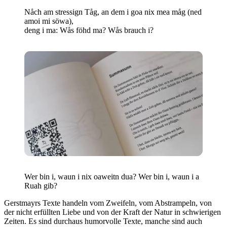
Nåch am stressign Tåg, an dem i goa nix mea måg (ned
amoi mi söwa),
deng i ma: Wås föhd ma? Wås brauch i?
Wer bin i, waun i nix oaweitn dua? Wer bin i, waun i a
Ruah gib?
Gerstmayrs Texte handeln vom Zweifeln, vom Abstrampeln, von
der nicht erfüllten Liebe und von der Kraft der Natur in schwierigen
Zeiten. Es sind durchaus humorvolle Texte, manche sind auch