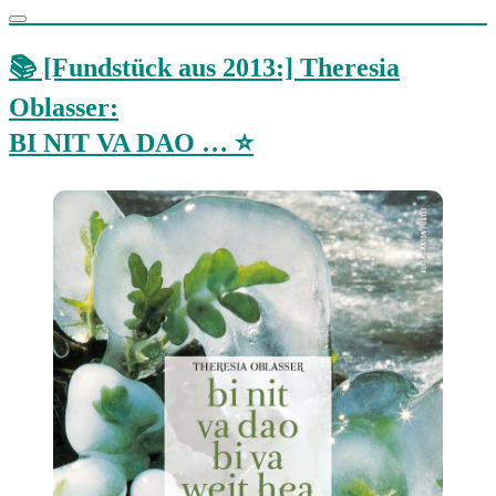
📚 [Fundstück aus 2013:] Theresia
Oblasser:
BI NIT VA DAO … ⭐