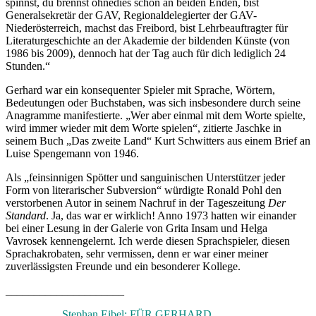
spinnst, du brennst ohnedies schon an beiden Enden, bist
Generalsekretär der GAV, Regionaldelegierter der GAV-
Niederösterreich, machst das Freibord, bist Lehrbeauftragter für
Literaturgeschichte an der Akademie der bildenden Künste (von
1986 bis 2009), dennoch hat der Tag auch für dich lediglich 24
Stunden.“
Gerhard war ein konsequenter Spieler mit Sprache, Wörtern,
Bedeutungen oder Buchstaben, was sich insbesondere durch seine
Anagramme manifestierte. „Wer aber einmal mit dem Worte spielte,
wird immer wieder mit dem Worte spielen“, zitierte Jaschke in
seinem Buch „Das zweite Land“ Kurt Schwitters aus einem Brief an
Luise Spengemann von 1946.
Als „feinsinnigen Spötter und sanguinischen Unterstützer jeder
Form von literarischer Subversion“ würdigte Ronald Pohl den
verstorbenen Autor in seinem Nachruf in der Tageszeitung
Der
Standard
. Ja, das war er wirklich! Anno 1973 hatten wir einander
bei einer Lesung in der Galerie von Grita Insam und Helga
Vavrosek kennengelernt. Ich werde diesen Sprachspieler, diesen
Sprachakrobaten, sehr vermissen, denn er war einer meiner
zuverlässigsten Freunde und ein besonderer Kollege.
_____________________
Stephan Eibel: FÜR GERHARD