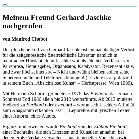
Meinem Freund Gerhard Jaschke
nachgerufen
von Manfred Chobot
Der plötzliche Tod von Gerhard Jaschke ist ein nachhaltiger Verlust
für die zeitgenössische österreichische Literatur, nämlich in
mehrfacher Hinsicht, denn Jaschke war als Dichter, Verfasser von
Kurzprosa, Herausgeber, Organisator, Katalysator, Rezensent aktiv,
und zwar höchst intensiv. – Nicht unerwähnt bleiben sollen seine
Scherenschnitte und Telefonzeichnungen! (Letztere u. a. publiziert
in seinem Buch „Absichtslose Kunst“ – Herbstpresse, Wien 1989).
Mit Hermann Schürrer gründete er 1976 das
Freibord
, das er nach
Schürrers Tod 1986 allein bis 2012 weiterführte. Ab 2013 mutierte
Freibord zu
Feribord
oder
Firebord
– woran sich Jaschkes Affinität
zum Anagramm erkennen lässt –, Leporellos mit lyrischen Texten
einer Autorin, eines Autors.
Ergänzt und erweitert wurde
Freibord
von der
Edition Freibord
,
einer Buchreihe, die sich Literaten und Künstlern annahm, bei
denen große Verlage versagten – aus finanzieller Vorsicht sowie