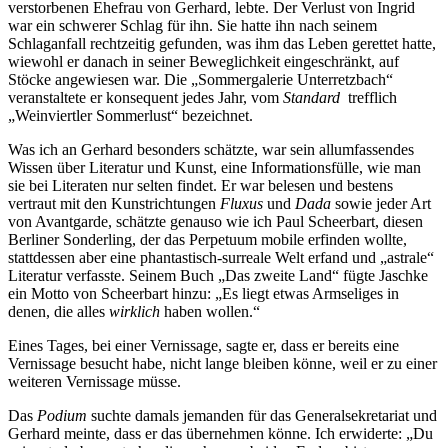
verstorbenen Ehefrau von Gerhard, lebte. Der Verlust von Ingrid
war ein schwerer Schlag für ihn. Sie hatte ihn nach seinem
Schlaganfall rechtzeitig gefunden, was ihm das Leben gerettet hatte,
wiewohl er danach in seiner Beweglichkeit eingeschränkt, auf
Stöcke angewiesen war. Die „Sommergalerie Unterretzbach“
veranstaltete er konsequent jedes Jahr, vom
Standard
trefflich
„Weinviertler Sommerlust“ bezeichnet.
Was ich an Gerhard besonders schätzte, war sein allumfassendes
Wissen über Literatur und Kunst, eine Informationsfülle, wie man
sie bei Literaten nur selten findet. Er war belesen und bestens
vertraut mit den Kunstrichtungen
Fluxus
und
Dada
sowie jeder Art
von Avantgarde, schätzte genauso wie ich Paul Scheerbart, diesen
Berliner Sonderling, der das Perpetuum mobile erfinden wollte,
stattdessen aber eine phantastisch-surreale Welt erfand und „astrale“
Literatur verfasste. Seinem Buch „Das zweite Land“ fügte Jaschke
ein Motto von Scheerbart hinzu: „Es liegt etwas Armseliges in
denen, die alles
wirklich
haben wollen.“
Eines Tages, bei einer Vernissage, sagte er, dass er bereits eine
Vernissage besucht habe, nicht lange bleiben könne, weil er zu einer
weiteren Vernissage müsse.
Das
Podium
suchte damals jemanden für das Generalsekretariat und
Gerhard meinte, dass er das übernehmen könne. Ich erwiderte: „Du