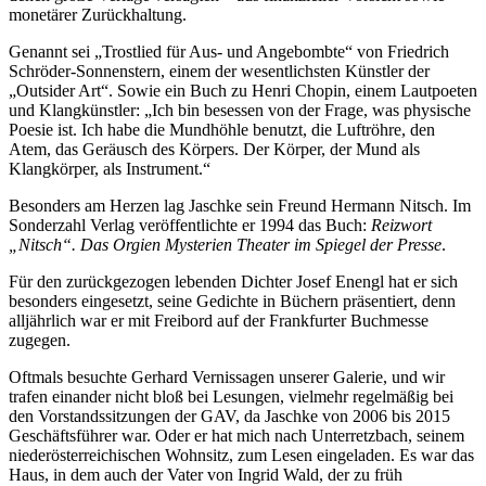
monetärer Zurückhaltung.
Genannt sei „Trostlied für Aus- und Angebombte“ von Friedrich
Schröder-Sonnenstern, einem der wesentlichsten Künstler der
„Outsider Art“. Sowie ein Buch zu Henri Chopin, einem Lautpoeten
und Klangkünstler: „Ich bin besessen von der Frage, was physische
Poesie ist. Ich habe die Mundhöhle benutzt, die Luftröhre, den
Atem, das Geräusch des Körpers. Der Körper, der Mund als
Klangkörper, als Instrument.“
Besonders am Herzen lag Jaschke sein Freund Hermann Nitsch. Im
Sonderzahl Verlag veröffentlichte er 1994 das Buch:
Reizwort
„Nitsch“. Das Orgien Mysterien Theater im Spiegel der Presse
.
Für den zurückgezogen lebenden Dichter Josef Enengl hat er sich
besonders eingesetzt, seine Gedichte in Büchern präsentiert, denn
alljährlich war er mit Freibord auf der Frankfurter Buchmesse
zugegen.
Oftmals besuchte Gerhard Vernissagen unserer Galerie, und wir
trafen einander nicht bloß bei Lesungen, vielmehr regelmäßig bei
den Vorstandssitzungen der GAV, da Jaschke von 2006 bis 2015
Geschäftsführer war. Oder er hat mich nach Unterretzbach, seinem
niederösterreichischen Wohnsitz, zum Lesen eingeladen. Es war das
Haus, in dem auch der Vater von Ingrid Wald, der zu früh